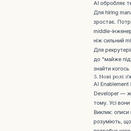
AI обробляє т
Для hiring ma
зростає. Потр
middle-інжене
ніж сильний m
Для рекрутері
до "майже під
знайти когось
3. Нові ролі 
AI Enablement 
Developer — ж
тому. Усі вон
Виклик: описи 
розуміють, що
потребує кого