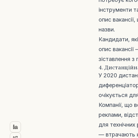
інструменти т
опис вакансії
назви.
Кандидати, які
опис вакансії 
зіставлення з
4. Дистанційн
У 2020 дистан
диференціатор
очікується дл
Компанії, що 
реклами, відс
для технічних 
— втрачають к