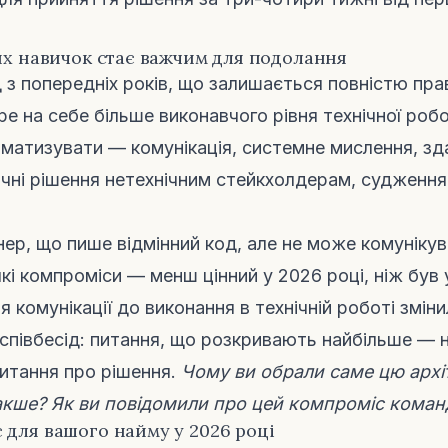
ких навичок стає важчим для подолання
 з попередніх років, що залишається повністю пра
ре на себе більше виконавчого рівня технічної робо
оматизувати — комунікація, системне мислення, зд
ічні рішення нетехнічним стейкхолдерам, судженн
ер, що пише відмінний код, але не може комунікув
які компроміси — менш цінний у 2026 році, ніж був 
 комунікації до виконання в технічній роботі зміни
 співбесід: питання, що розкривають найбільше — н
питання про рішення.
Чому ви обрали саме цю архі
акше? Як ви повідомили про цей компроміс коман
 для вашого найму у 2026 році