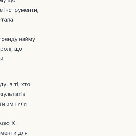
ому що
е інструменти,
 стала
 тренду найму
ролі, що
и.
у, а ті, хто
зультатів
ти змінили
овою X"
ументи для