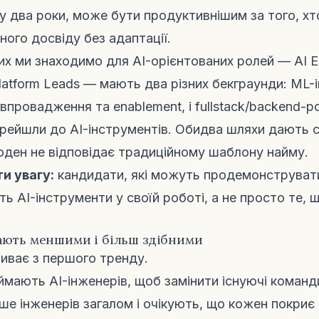
у два роки, може бути продуктивнішим за того, хт
ного досвіду без адаптації.
их ми знаходимо для AI-орієнтованих ролей — AI 
 Platform Leads — мають два різних бекграунди: ML
провадження та enablement, і fullstack/backend-ро
рейшли до AI-інструментів. Обидва шляхи дають 
оден не відповідає традиційному шаблону найму.
и увагу:
кандидати, які можуть продемонструва
ь AI-інструменти у своїй роботі, а не просто те, 
ають меншими і більш здібними
иває з першого тренду.
аймають AI-інженерів, щоб замінити існуючі команд
е інженерів загалом і очікують, що кожен покриє