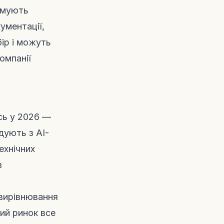
имують
ументації,
бір і можуть
омпанії
сь у 2026 —
дують з AI-
ехнічних
в
 вирівнювання
ий ринок все