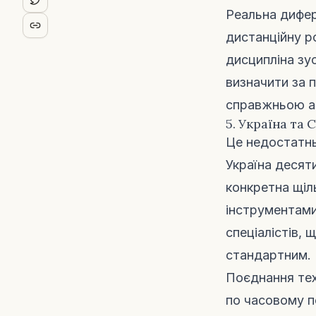
Реальна дифер
дистанційну ро
дисципліна зу
визначити за п
справжньою а
5. Україна та 
Це недостатнь
Україна десят
конкретна щіл
інструментами,
спеціалістів, 
стандартним.
Поєднання тех
по часовому п