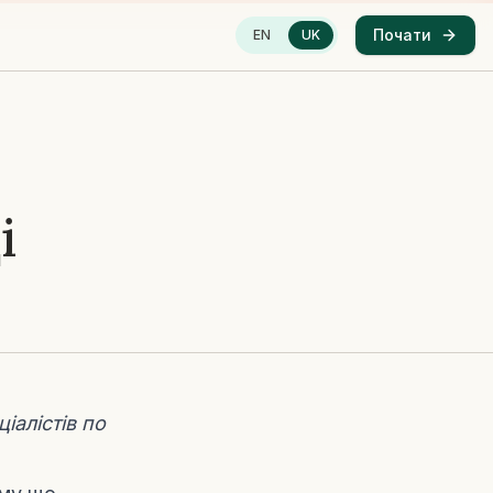
Почати
EN
UK
і
іалістів по