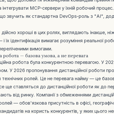
а інтегрувати MCP-сервери у їхній робочий процес
, що звучить як стандартна DevOps-роль з "AI", до
 дійсно хороші в цих ролях, виглядають інакше, ні
— і їх ідентифікація вимагає розуміння реальної роб
 переліченими вимогами.
а робота — базова умова, а не перевага
ційна робота була конкурентною перевагою. У 20
ом. У 2026 пропонування дистанційної роботи пр
я технічних ролей. Це не перевага найму — це базо
все ще ставляться до дистанційної роботи як до пе
тають від ринку. Компанії з обмеженнями дистанці
ролей — обов'язкова присутність в офісі, географі
андидатів на користь конкурентів, у яких цього не