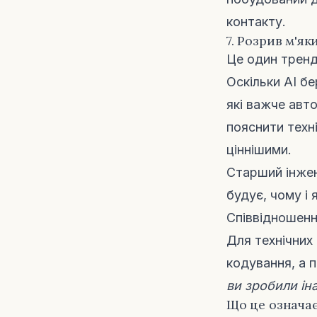
контакту.
7. Розрив м'я
Це один тренд
Оскільки AI бе
які важче авт
пояснити техн
ціннішими.
Старший інжен
будує, чому і 
Співвідношення
Для технічних
кодування, а 
ви зробили ін
Що це означає