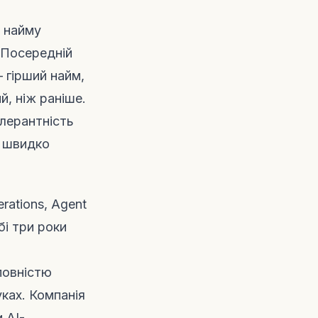
о найму
 Посередній
 гірший найм,
й, ніж раніше.
олерантність
ж швидко
rations, Agent
і три роки
повністю
ках. Компанія
 AI-