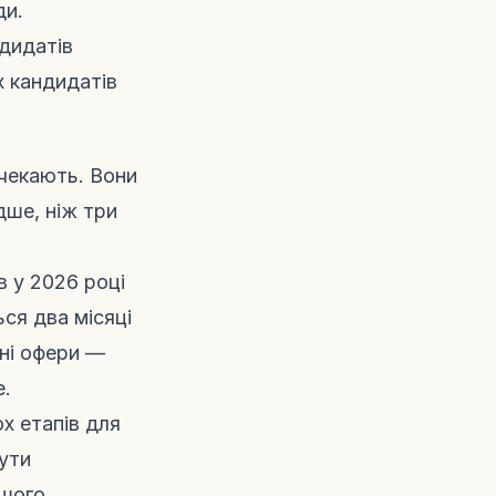
ди.
ндидатів
х кандидатів
 чекають. Вони
дше, ніж три
в у 2026 році
ся два місяці
ені офери —
е.
х етапів для
бути
ршого