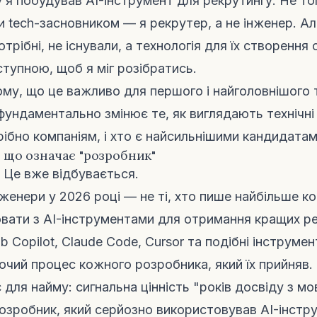
 я побудував AI-інструмент для рекрутингу. Не т
и tech-засновником — я рекрутер, а не інженер. Ал
потрібні, не існували, а технологія для їх створення
тупною, щоб я міг розібратись.
ому, що це важливо для першого і найголовнішого
фундаментально змінює те, як виглядають технічні 
рібно компаніям, і хто є найсильнішими кандидатам
е, що означає "розробник"
. Це вже відбувається.
женери у 2026 році — не ті, хто пише найбільше код
ювати з AI-інструментами для отримання кращих ре
 Copilot, Claude Code, Cursor та подібні інструмен
чий процес кожного розробника, який їх прийняв.
 для найму: сигнальна цінність "років досвіду з м
озробник, який серйозно використовував AI-інстр