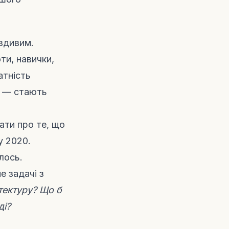
вдивим.
ти, навички,
атність
я — стають
ати про те, що
у 2020.
лось.
е задачі з
тектуру? Що б
ді?