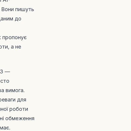
. Вони пишуть
даним до
ж пропонує
оти, а не
23 —
осто
ва вимога.
реваги для
йної роботи
чні обмеження
має.