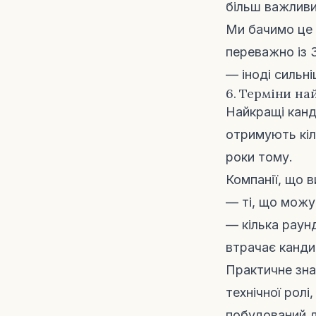
більш важливи
Ми бачимо це 
переважно із 
— іноді сильні
6. Терміни на
Найкращі канд
отримують кіл
роки тому.
Компанії, що 
— ті, що можу
— кілька раунд
втрачає канди
Практичне зна
технічної ролі
побудований д