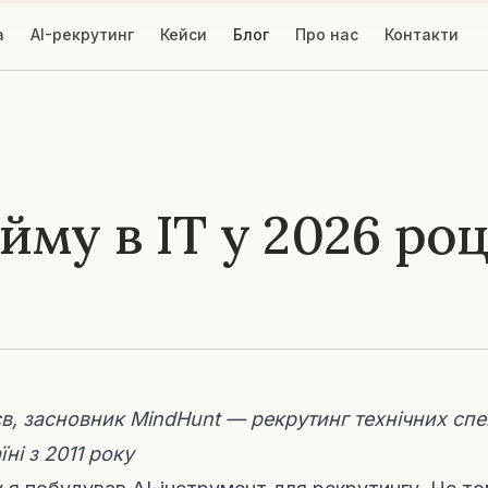
а
AI-рекрутинг
Кейси
Блог
Про нас
Контакти
йму в ІТ у 2026 роц
, засновник MindHunt — рекрутинг технічних спец
їні з 2011 року