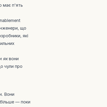
о має п'ять
Enablement
-інженери, що
зробники, які
сильних
ти
як
вони
що чули про
и. Вони
 більше — поки