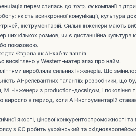
енціація перемістилась до
того, як
компанії підтр
боту: якість асинхронної комунікації, культура док
стрічей, інструментарій. Сильні інженери мають ви
ерших кількох розмов, чи є дистанційна культура к
бо показовою.
Східна Європа як AI-хаб талантів
о висвітлено у Western-матеріалах про найм.
иліттями виробляла сильних інженерів. Що змінило
ьність AI-релевантних талантів: розробники, що бу
 ML-інженери з production-досвідом, і покоління т
що виросло в период, коли AI-інструментарій става
нічної якості, цінової конкурентоспроможності та
оясу з ЄС робить український та східноєвропейськ