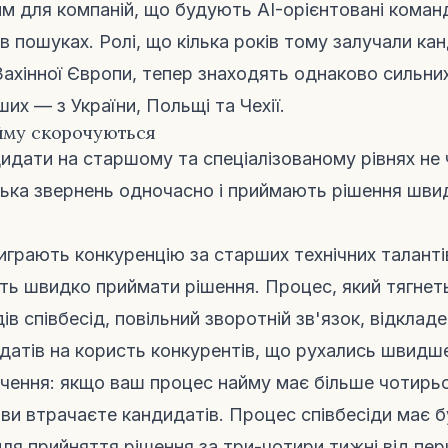
м для компаній, що будують AI-орієнтовані коман
в пошуках. Ролі, що кілька років тому залучали ка
Захінної Європи, тепер знаходять однаково сильни
ших — з України, Польщі та Чехії.
йму скорочуються
идати на старшому та спеціалізованому рівнях не
ька звернень одночасно і приймають рішення шви
виграють конкуренцію за старших технічних таланті
ть швидко приймати рішення. Процес, який тягнеть
ів співбесід, повільний зворотній зв'язок, відклад
датів на користь конкурентів, що рухались швидш
чення: якщо ваш процес найму має більше чотирьо
, ви втрачаєте кандидатів. Процес співбесіди має 
ля прийняття рішення за три-чотири тижні від пе