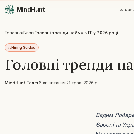
MindHunt
Головн
Головна
/
Блог
/
Головні тренди найму в ІТ у 2026 році
Hiring Guides
Головні тренди на
MindHunt Team
·
6 хв читання
·
21 трав. 2026 р.
Вадим Лобарєв
Європі та Укра