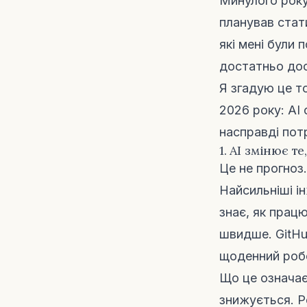
Минулого року
планував стат
які мені були 
достатньо дос
Я згадую це т
2026 року: AI 
насправді пот
1. AI змінює т
Це не прогноз
Найсильніші ін
знає, як прац
швидше. GitHub
щоденний робо
Що це означає
знижується. Р