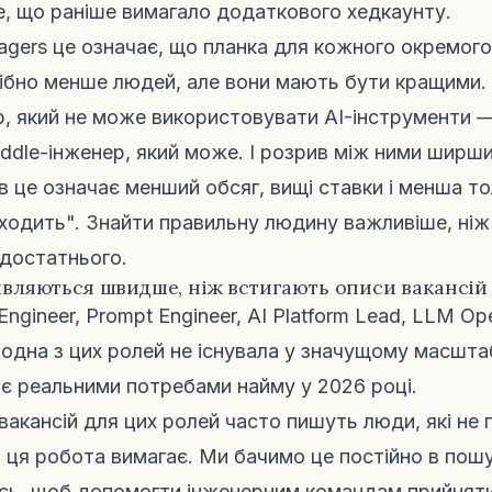
е, що раніше вимагало додаткового хедкаунту.
nagers це означає, що планка для кожного окремог
ібно менше людей, але вони мають бути кращими.
р, який не може використовувати AI-інструменти —
iddle-інженер, який може. І розрив між ними ширши
в це означає менший обсяг, вищі ставки і менша т
ходить". Знайти правильну людину важливіше, ні
 достатнього.
з'являються швидше, ніж встигають описи вакансій
Engineer, Prompt Engineer, AI Platform Lead, LLM Ope
одна з цих ролей не існувала у значущому масштаб
и є реальними потребами найму у 2026 році.
вакансій для цих ролей часто пишуть люди, які не 
 ця робота вимагає. Ми бачимо це постійно в пошу
сь, щоб допомогти інженерним командам прийняти