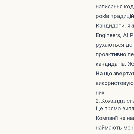
написання код
років традицій
Кандидати, як
Engineers, AI
рухаються до в
проактивно пе
кандидатів. Ж
На що звертат
використовуют
них.
2. Команди ст
Це прямо випл
Компанії не н
наймають менш