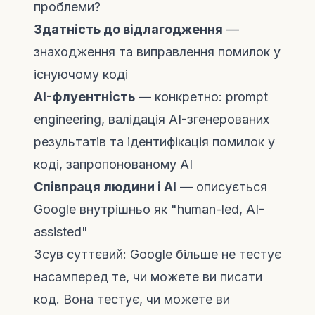
проблеми?
Здатність до відлагодження
—
знаходження та виправлення помилок у
існуючому коді
AI-флуентність
— конкретно: prompt
engineering, валідація AI-згенерованих
результатів та ідентифікація помилок у
коді, запропонованому AI
Співпраця людини і AI
— описується
Google внутрішньо як "human-led, AI-
assisted"
Зсув суттєвий: Google більше не тестує
насамперед те, чи можете ви писати
код. Вона тестує, чи можете ви