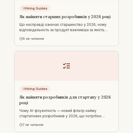
Hiring Guides
Як найняти старших розробників у 2026 році
Що насправді означає старшинство у 2026, чому
відповідальність за продукт важливіша за якість
коду, флуентність з AI як фільтр найму і зарплатні
6
хв читання
бенчмарки для старших розробників в Україні.
Hiring Guides
Як найняти розробників для стартапу у 2026
році
Чому AI-флуентність — новий фільтр найму
стартапових розробників у 2026, що потрібно
стартаповим розробникам, кого наймати першим і
7
хв читання
зарплатні бенчмарки для України.