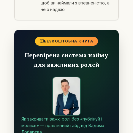
щоб ви наймали з впевненістю, а
не з надією.
БЕЗКОШТОВНА КНИГА
Перевірена система найму
для важливих ролей
Як закривати важкі ролі без «публікуй і
молись» — практичний гайд від Вадима
Лобарєва