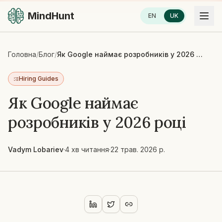
MindHunt
EN
UK
Головна
/
Блог
/
Як Google наймає розробників у 2026 році
Hiring Guides
Як Google наймає
розробників у 2026 році
Vadym Lobariev
·
4 хв читання
·
22 трав. 2026 р.