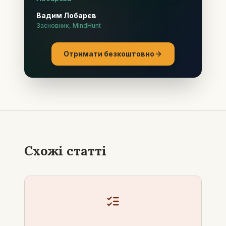
Вадим Лобарєв
Засновник, MindHunt
Отримати безкоштовно
Схожі статті