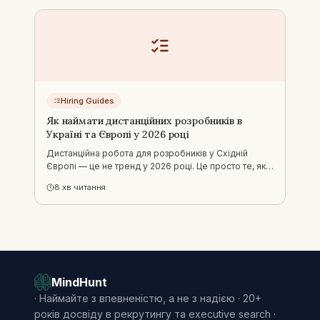
Hiring Guides
Як наймати дистанційних розробників в
Україні та Європі у 2026 році
Дистанційна робота для розробників у Східній
Європі — це не тренд у 2026 році. Це просто те, як
працює ринок. Ось як реально знайти і найняти
8
хв читання
дистанційних розробників з України та Східної
Європи.
MindHunt
·
Наймайте з впевненістю, а не з надією · 20+
років досвіду в рекрутингу та executive search ·