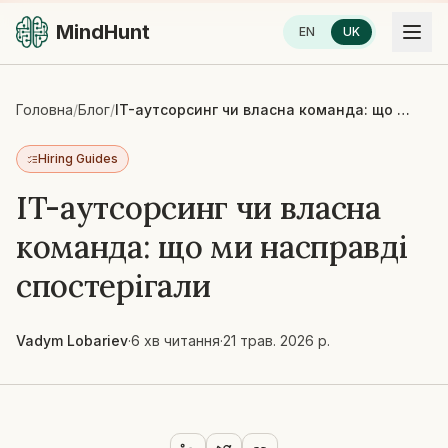
MindHunt
EN
UK
Головна
/
Блог
/
IT-аутсорсинг чи власна команда: що ми насправді спостерігали
Hiring Guides
IT-аутсорсинг чи власна
команда: що ми насправді
спостерігали
Vadym Lobariev
·
6 хв читання
·
21 трав. 2026 р.