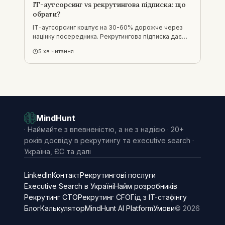
ІТ-аутсорсинг vs рекрутингова підписка: що
обрати?
ІТ-аутсорсинг коштує на 30-60% дорожче через
націнку посередника. Рекрутингова підписка дає
прямий найм за фіксовану плату. Порівнюємо
5
хв читання
моделі та коли яку обрати.
MindHunt
·
Наймайте з впевненістю, а не з надією · 20+
років досвіду в рекрутингу та executive search ·
Україна, ЄС та далі
LinkedIn
Контакт
Рекрутингові послуги
Executive Search в Україні
Найм розробників
Рекрутинг CTO
Рекрутинг CFO
Гід з IT-стафінгу
Блог
Калькулятор
MindHunt AI Platform
Умови
©
2026