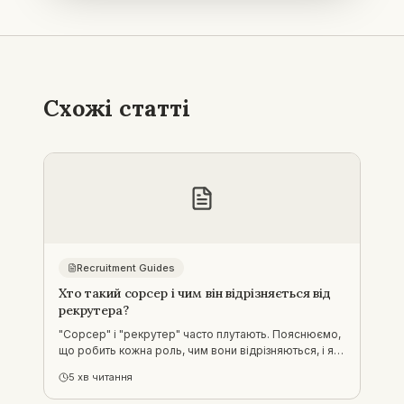
Схожі статті
Recruitment Guides
Хто такий сорсер і чим він відрізняється від
рекрутера?
"Сорсер" і "рекрутер" часто плутають. Пояснюємо,
що робить кожна роль, чим вони відрізняються, і яка
допомога з наймом потрібна саме вам.
5
хв читання