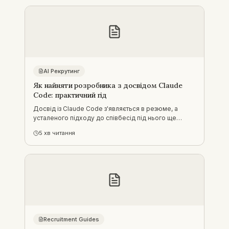
AI Рекрутинг
Як найняти розробника з досвідом Claude
Code: практичний гід
Досвід із Claude Code з'являється в резюме, а
усталеного підходу до співбесід під нього ще
немає. Пояснюємо, що таке інструмент, як
5
хв читання
відрізнити реальний досвід від казуального, і де тут
місце сертифікації.
Recruitment Guides