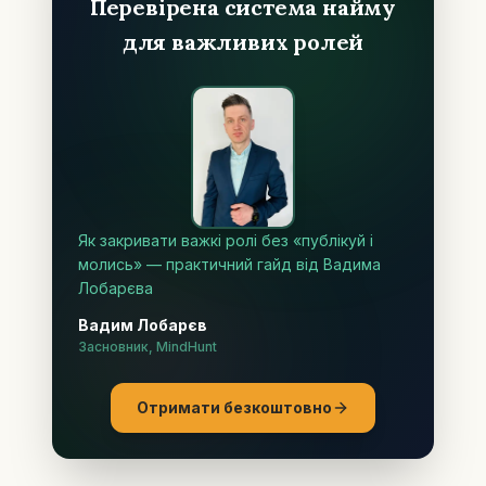
Перевірена система найму
для важливих ролей
Як закривати важкі ролі без «публікуй і
молись» — практичний гайд від Вадима
Лобарєва
Вадим Лобарєв
Засновник, MindHunt
Отримати безкоштовно