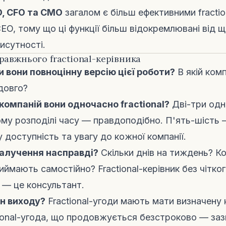
O, CFO та CMO
загалом є більш ефективними fractio
 CEO, тому що ці функції більш відокремлювані від 
исутності.
равжнього fractional-керівника
 вони повноцінну версію цієї роботи?
В якій комп
довго?
компаній вони одночасно fractional?
Дві-три одн
ому розподілі часу — правдоподібно. П'ять-шість 
 доступність та увагу до кожної компанії.
залучення насправді?
Скільки днів на тиждень? Ко
иймають самостійно? Fractional-керівник без чітко
— це консультант.
ан виходу?
Fractional-угоди мають мати визначену 
tional-угода, що продовжується безстроково — заз