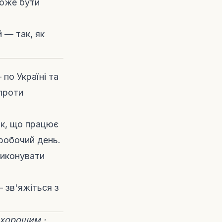
може бути
 — так, як
 по Україні та
 проти
ик, що працює
 робочий день.
виконувати
 —
зв'яжіться з
і хорошим
·