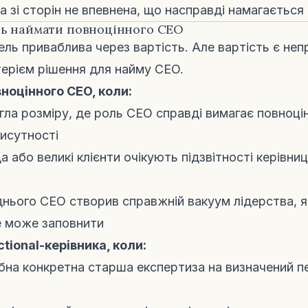
а зі сторін не впевнена, що насправді намагається
ть наймати повноцінного CEO
дель приваблива через вартість. Але вартість є не
ерієм рішення для найму CEO.
ноцінного CEO, коли:
гла розміру, де роль CEO справді вимагає повноці
рисутності
а або великі клієнти очікують підзвітності керівни
днього CEO створив справжній вакуум лідерства, я
е може заповнити
tional-керівника, коли:
ібна конкретна старша експертиза на визначений п