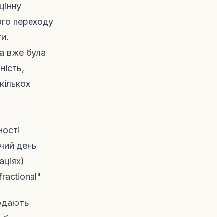
цінну
ного переходу
и.
ка вже була
ність,
кількох
ності
чий день
аціях)
ractional"
родають