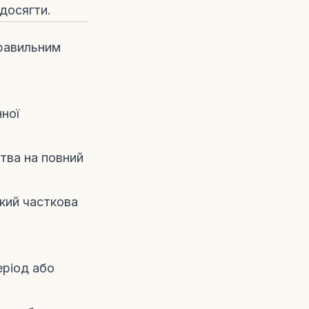
 досягти.
правильним
нної
цтва на повний
кий часткова
еріод або