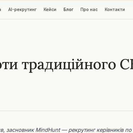
а
AI-рекрутинг
Кейси
Блог
Про нас
Контакти
оти традиційного C
, засновник MindHunt — рекрутинг керівників по 