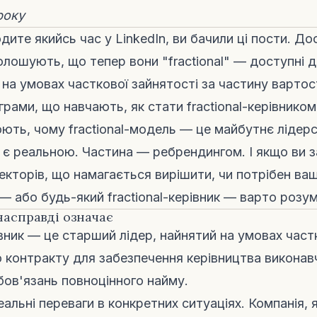
 року
ите якийсь час у LinkedIn, ви бачили ці пости. До
голошують, що тепер вони "fractional" — доступні 
 на умовах часткової зайнятості за частину вартост
рами, що навчають, як стати fractional-керівником
юють, чому fractional-модель — це майбутнє лідерс
 є реальною. Частина — ребрендингом. І якщо ви 
екторів, що намагається вирішити, чи потрібен ваш
 — або будь-який fractional-керівник — варто розум
 насправді означає
івник — це старший лідер, найнятий на умовах част
о контракту для забезпечення керівництва виконавч
бов'язань повноцінного найму.
льні переваги в конкретних ситуаціях. Компанія, я