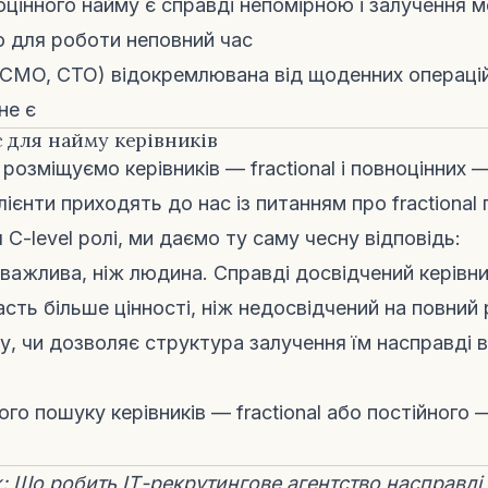
оцінного найму є справді непомірною і залучення 
 для роботи неповний час
 CMO, CTO) відокремлювана від щоденних операцій
не є
 для найму керівників
розміщуємо керівників — fractional і повноцінних —
лієнти приходять до нас із питанням про fractional
 C-level ролі, ми даємо ту саму чесну відповідь:
ажлива, ніж людина. Справді досвідчений керівн
дасть більше цінності, ніж недосвідчений на повний
у, чи дозволяє структура залучення їм насправді 
го пошуку керівників — fractional або постійного
ж:
Що робить ІТ-рекрутингове агентство насправд