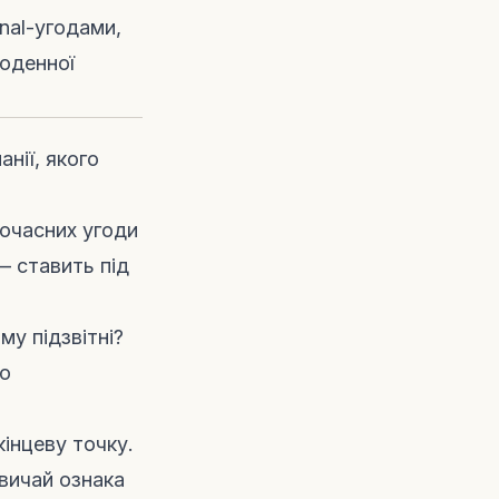
nal-угодами,
щоденної
анії, якого
очасних угоди
— ставить під
му підзвітні?
го
кінцеву точку.
вичай ознака