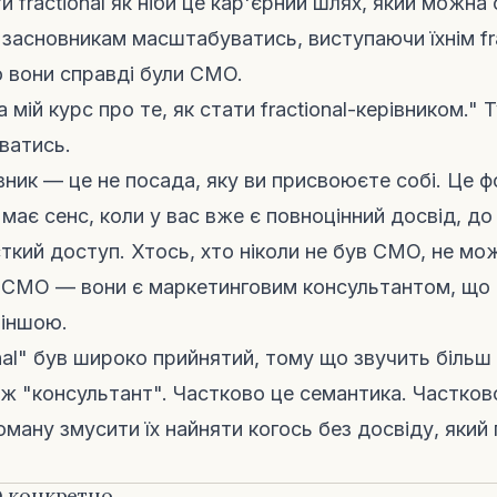
и fractional як ніби це кар'єрний шлях, який можна
засновникам масштабуватись, виступаючи їхнім fr
 вони справді були CMO.
 мій курс про те, як стати fractional-керівником."
ватись.
івник — це не посада, яку ви присвоюєте собі. Це 
має сенс, коли у вас вже є повноцінний досвід, до 
сткий доступ. Хтось, хто ніколи не був CMO, не мо
al CMO — вони є маркетинговим консультантом, що
 іншою.
nal" був широко прийнятий, тому що звучить більш 
ніж "консультант". Частково це семантика. Частков
 оману змусити їх найняти когось без досвіду, яки
O конкретно