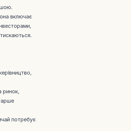
ішою.
Вона включає
інвесторами,
стискаються.
керівництво,
а ринок,
старше
вичай потребує