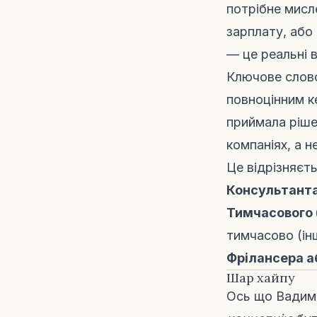
потрібне мисл
зарплату, або
— це реальні 
Ключове слово
повноцінним к
приймала ріше
компаніях, а не
Це відрізняєть
Консультант
Тимчасового (
тимчасово (ін
Фрілансера а
Шар хайпу
Ось що Вадим 