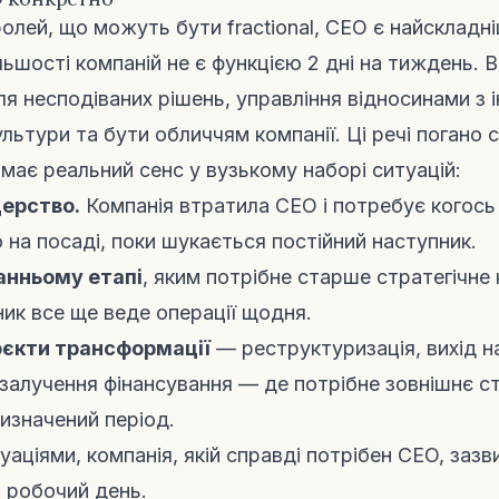
 ролей, що можуть бути fractional, CEO є найскладн
льшості компаній не є функцією 2 дні на тиждень. 
ля несподіваних рішень, управління відносинами з 
льтури та бути обличчям компанії. Ці речі погано 
 має реальний сенс у вузькому наборі ситуацій:
дерство.
Компанія втратила CEO і потребує когось
 на посаді, поки шукається постійний наступник.
анньому етапі
, яким потрібне старше стратегічне 
ник все ще веде операції щодня.
оєкти трансформації
— реструктуризація, вихід н
 залучення фінансування — де потрібне зовнішнє 
визначений період.
уаціями, компанія, якій справді потрібен CEO, заз
 робочий день.