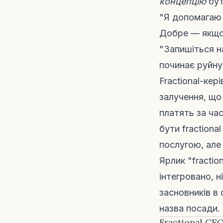
концепцію
бут
"Я допомагаю 
Добре — якщо
"Запишіться на
починає руйну
Fractional-кер
залучення, що 
платять за ча
бути fraction
послугою, але
Ярлик "fractio
інтегровано, 
засновників в
назва посади.
Fractional CE