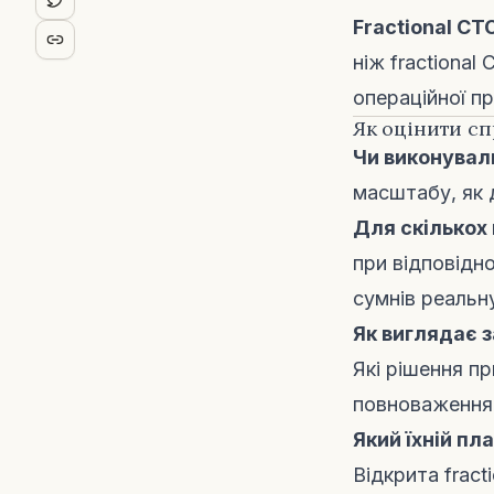
Fractional CT
ніж fractional
операційної пр
Як оцінити сп
Чи виконували
масштабу, як 
Для скількох 
при відповідн
сумнів реальну
Як виглядає 
Які рішення пр
повноваження 
Який їхній пл
Відкрита frac