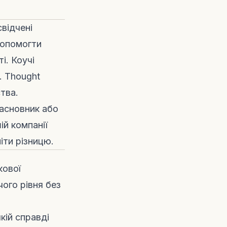
свідчені
допомогти
і. Коучі
. Thought
тва.
засновник або
ій компанії
іти різницю.
кової
ого рівня без
кій справді