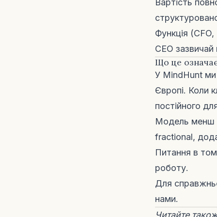
Вартість повн
структуровано
Функція (CFO,
CEO зазвичай 
Що це означає
У MindHunt ми 
Європі. Коли к
постійного для
Модель менш в
fractional, до
Питання в том
роботу.
Для справжньо
нами
.
Читайте тако