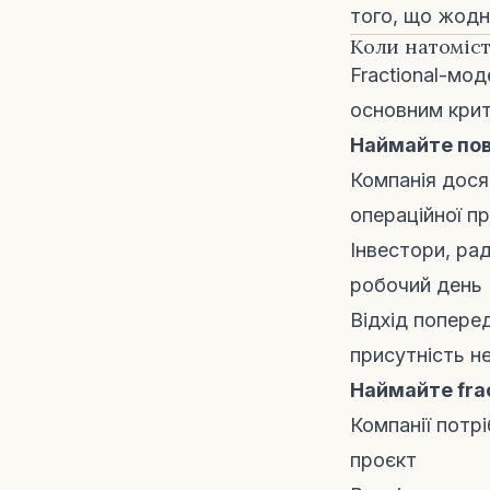
того, що жодн
Коли натоміс
Fractional-мо
основним крит
Наймайте пов
Компанія дося
операційної п
Інвестори, рад
робочий день
Відхід попере
присутність н
Наймайте frac
Компанії потр
проєкт