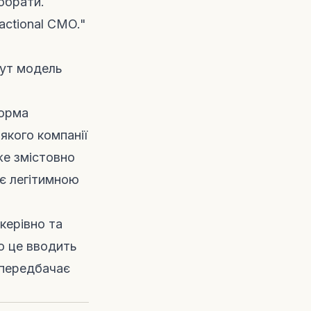
 обрати.
actional CMO."
 Тут модель
форма
якого компанії
же змістовно
 є легітимною
керівно та
о це вводить
й передбачає