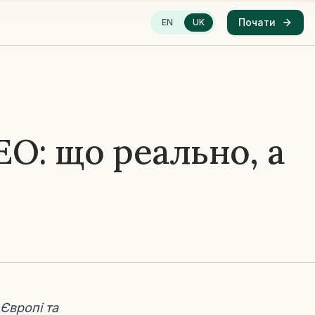
Почати
EN
UK
EO: що реально, а
Європі та