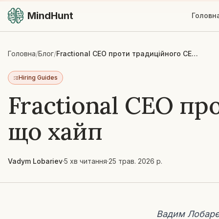
MindHunt
Головн
Головна
/
Блог
/
Fractional CEO проти традиційного CEO: що реально, а що хайп
Hiring Guides
Fractional CEO пр
що хайп
Vadym Lobariev
·
5 хв читання
·
25 трав. 2026 р.
Вадим Лобарєв