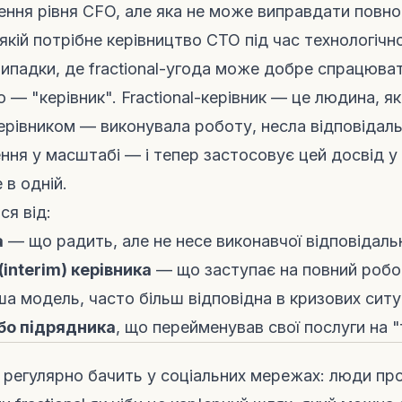
ення рівня CFO, але яка не може виправдати повно
 якій потрібне керівництво CTO під час технологіч
випадки, де fractional-угода може добре спрацюват
 — "керівник". Fractional-керівник — це людина, я
ерівником — виконувала роботу, несла відповідаль
ння у масштабі — і тепер застосовує цей досвід у 
 в одній.
ся від:
а
— що радить, але не несе виконавчої відповідаль
interim) керівника
— що заступає на повний робо
ша модель, часто більш відповідна в кризових ситу
бо підрядника
, що перейменував свої послуги на "f
регулярно бачить у соціальних мережах: люди п