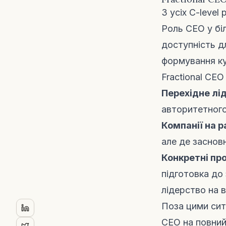
З усіх C-level
Роль CEO у бі
доступність д
формування ку
Fractional CEO
Перехідне лі
авторитетного
Компанії на р
але де заснов
Конкретні пр
підготовка до
лідерство на 
Поза цими сит
CEO на повний