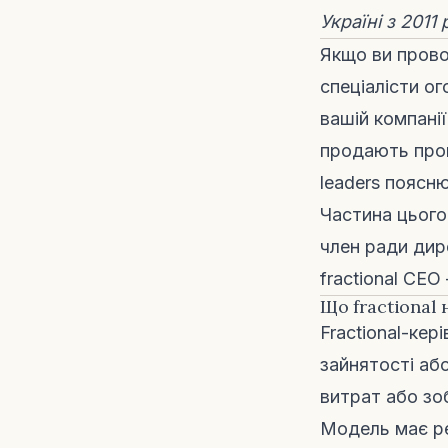
Україні з 2011
Якщо ви провод
спеціалісти о
вашій компанії
продають прог
leaders поясн
Частина цього
член ради дир
fractional CEO
Що fractional
Fractional-кер
зайнятості аб
витрат або зо
Модель має реа