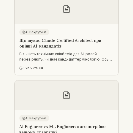
AI Рекрутинг
Що шукає Claude Certified Architect при
оцінці AI-кандидатів
Більшість технічних співбесід для AI-ролей
перевіряють, чи знає кандидат термінологію. Ось
рамка, яку я реально використовую — як Claude
5
хв читання
Certified Architect — щоб відрізнити реальне
production-судження від відрепетируваної
відповіді.
AI Рекрутинг
AI Engineer vs ML Engineer: кого потрібно
вашому стартапу?