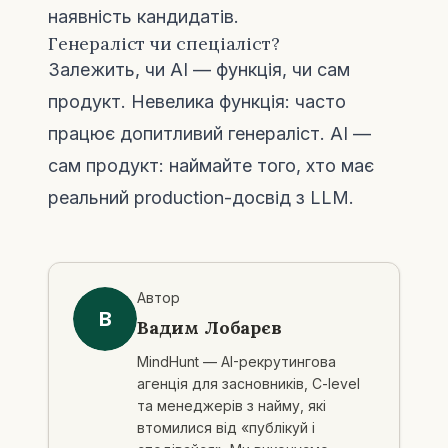
наявність кандидатів.
Генераліст чи спеціаліст?
Залежить, чи AI — функція, чи сам
продукт. Невелика функція: часто
працює допитливий генераліст. AI —
сам продукт: наймайте того, хто має
реальний production-досвід з LLM.
Автор
В
Вадим Лобарєв
MindHunt — AI-рекрутингова
агенція для засновників, C-level
та менеджерів з найму, які
втомилися від «публікуй і