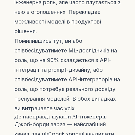
інженерна роль, але часто плутається з
нею в оголошеннях. Перекладає
можливості моделі в продуктові
рішення.
Помилившись тут, ви або
співбесідуватимете ML-дослідників на
роль, що на 90% складається з API-
інтеграції та prompt-дизайну, або
співбесідуватимете API-інтеграторів на
роль, що потребує реального досвіду
тренування моделей. В обох випадках
ви витрачаєте час усіх.
Де насправді шукати AI-інженерів
Джоб-борди зараз — найслабший
канал для цієї ролі: хороші кандидати