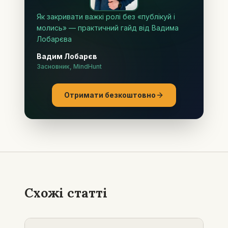
Як закривати важкі ролі без «публікуй і
молись» — практичний гайд від Вадима
Лобарєва
Вадим Лобарєв
Засновник, MindHunt
Отримати безкоштовно
Схожі статті