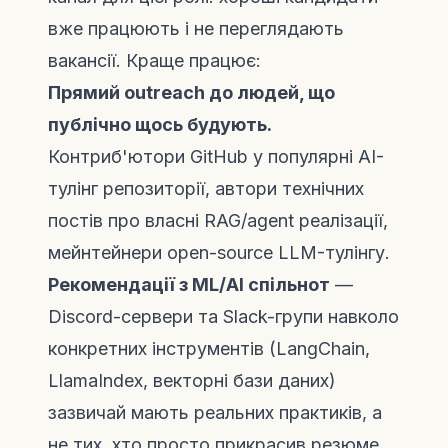
вже працюють і не переглядають
вакансії. Краще працює:
Прямий outreach до людей, що
публічно щось будують.
Контриб'ютори GitHub у популярні AI-
тулінг репозиторії, автори технічних
постів про власні RAG/agent реалізації,
мейнтейнери open-source LLM-тулінгу.
Рекомендації з ML/AI спільнот
—
Discord-сервери та Slack-групи навколо
конкретних інструментів (LangChain,
LlamaIndex, векторні бази даних)
зазвичай мають реальних практиків, а
не тих, хто просто прикрасив резюме.