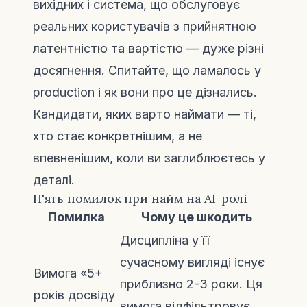
вихідних і система, що обслуговує
реальних користувачів з прийнятною
латентністю та вартістю — дуже різні
досягнення. Спитайте, що ламалось у
production і як вони про це дізнались.
Кандидати, яких варто наймати — ті,
хто стає конкретнішим, а не
впевненішим, коли ви заглиблюєтесь у
деталі.
П'ять помилок при найм на AI-ролі
Помилка
Чому це шкодить
Дисципліна у її
сучасному вигляді існує
Вимога «5+
приблизно 2-3 роки. Ця
років досвіду
вимога відфільтровує