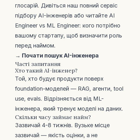
глосарій. Дивіться наш повний
сервіс
підбору AI-інженерів
або читайте
AI
Engineer vs ML Engineer: кого потрібно
вашому стартапу
, щоб визначити роль
перед наймом.
→ Почати пошук AI-інженера
Часті запитання
Хто такий AI-інженер?
Той, хто будує продукти поверх
foundation-моделей — RAG, агенти, tool
use, evals. Відрізняється від ML-
інженера, який тренує моделі на даних.
Скільки часу займає найм?
Зазвичай 4-8 тижнів. Вузьке місце
зазвичай — якість оцінки, а не