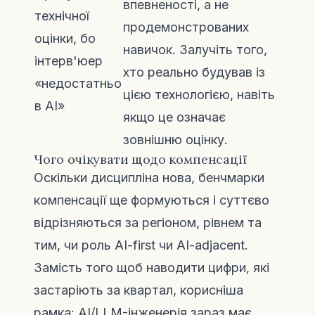
впевненості, а не
технічної
продемонстрованих
оцінки, бо
навичок. Залучіть того,
інтерв'юер
хто реально будував із
«недостатньо
цією технологією, навіть
в AI»
якщо це означає
зовнішню оцінку.
Чого очікувати щодо компенсації
Оскільки дисципліна нова, бенчмарки
компенсації ще формуються і суттєво
відрізняються за регіоном, рівнем та
тим, чи роль AI-first чи AI-adjacent.
Замість того щоб наводити цифри, які
застаріють за квартал, корисніша
рамка: AI/LLM-інженерія зараз має