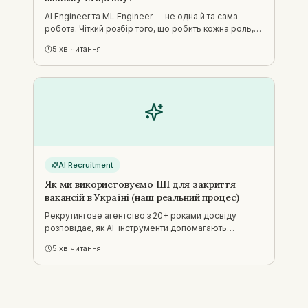
AI Engineer та ML Engineer — не одна й та сама
робота. Чіткий розбір того, що робить кожна роль,
рамка для рішення, кого наймати, та чому помилка
5
хв читання
тут коштує втраченого циклу найму.
AI Recruitment
Як ми використовуємо ШІ для закриття
вакансій в Україні (наш реальний процес)
Рекрутингове агентство з 20+ роками досвіду
розповідає, як AI-інструменти допомагають
знаходити, оцінювати та виходити на кандидатів
5
хв читання
швидше — без втрати людського судження, яке
закриває угоди.