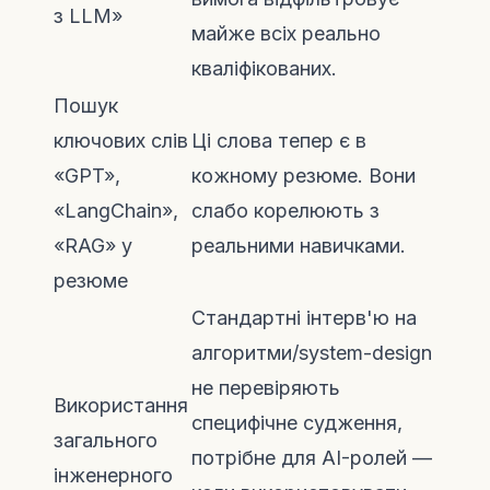
з LLM»
майже всіх реально
кваліфікованих.
Пошук
ключових слів
Ці слова тепер є в
«GPT»,
кожному резюме. Вони
«LangChain»,
слабо корелюють з
«RAG» у
реальними навичками.
резюме
Стандартні інтерв'ю на
алгоритми/system-design
не перевіряють
Використання
специфічне судження,
загального
потрібне для AI-ролей —
інженерного