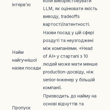
коли використовувати
інтерв'ю
LLM, як оцінювати якість
виводу, tradeoffs
вартості/латентності.
Назви посад у цій сфері
роздуті та неузгоджені
між компаніями. «Head
Найм
of AI» у стартапі з 10
найгучнішої
людей може мати менше
назви посади
production-досвіду, ніж
senior-інженер у більшій
компанії.
Призводить до найму на
основі відчуттів та
Пропуск