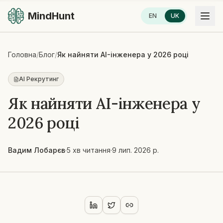
MindHunt
EN
UK
Головна
/
Блог
/
Як найняти AI-інженера у 2026 році
AI Рекрутинг
Як найняти AI-інженера у
2026 році
Вадим Лобарєв
·
5 хв читання
·
9 лип. 2026 р.