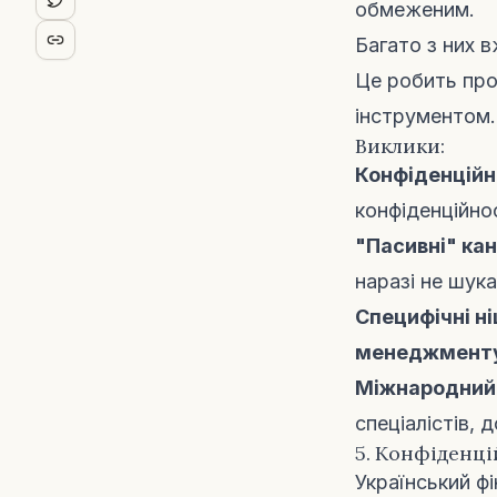
обмеженим.
Багато з них 
Це робить пр
інструментом.
Виклики:
Конфіденційн
конфіденційнос
"Пасивні" ка
наразі не шук
Специфічні ні
менеджмент
Міжнародний
спеціалістів,
5. Конфіденці
Український ф