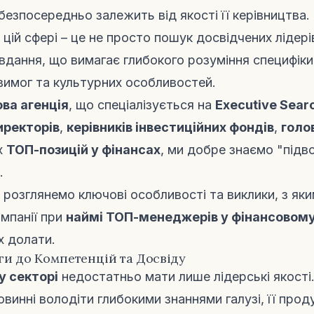
 безпосередньо залежить від якості її керівництва.
 цій сфері – це не просто пошук досвідчених лідерів
авдання, що вимагає глибокого розуміння специфіки
вимог та культурних особливостей.
ва агенція
, що спеціалізується на
Executive Sear
иректорів
,
керівників інвестиційних фондів
,
голо
х
ТОП-позицій у фінансах
, ми добре знаємо "підво
.
и розглянемо ключові особливості та виклики, з як
мпанії при
наймі ТОП-менеджерів у фінансовому
х долати.
оги до Компетенцій та Досвіду
у секторі
недостатньо мати лише лідерські якості
винні володіти глибокими знаннями галузі, її проду