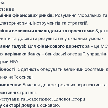
ей.
тенції:
іння фінансових ринків:
Розуміння глобальних та
уляторних змін, інструментів та стратегій.
ління великими командами та проектами:
Здатні
вати та досягати результатів у складних умовах.
ання галузі:
Для
фінансового директора
– це МС
для
керівника банку
– банківські операції, управлін
орми НБУ.
ібності:
Здатність оперувати великими обсягами д
ня на їх основі.
мислення:
Бачення довгострокових перспектив та 
ктивні стратегії.
Репутації та Бездоганної Ділової Історії
у секторі
довіра є основою.