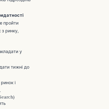
придатності
не пройти
 з ринку,
акладати у
ати тижні до
ринок і
.
Search)
ить