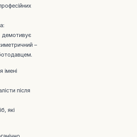
 професійних
а:
я демотивує
симетричний –
оботодавцем.
 імені
лісти після
б, які
рганічно