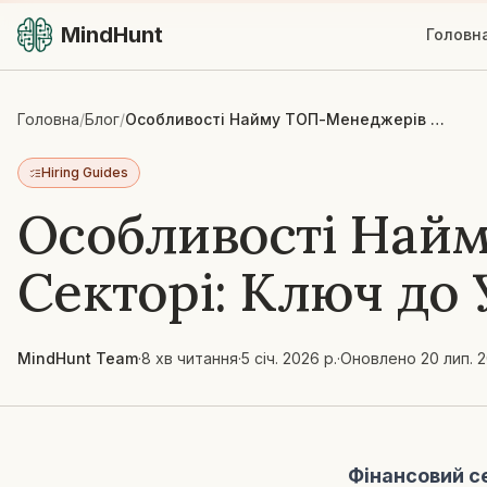
MindHunt
Головн
Головна
/
Блог
/
Особливості Найму ТОП-Менеджерів у Фінансовому Секторі: Ключ до Успіху Банків та Компаній
Hiring Guides
Особливості Най
Секторі: Ключ до 
MindHunt Team
·
8 хв читання
·
5 січ. 2026 р.
·
Оновлено
20 лип. 
Фінансовий с