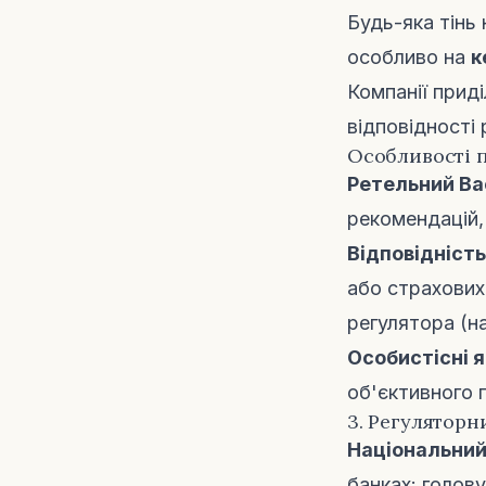
Будь-яка тінь
особливо на
к
Компанії приді
відповідності
Особливості п
Ретельний Ba
рекомендацій, 
Відповідніст
або страхових
регулятора (н
Особистісні я
об'єктивного 
3. Регуляторн
Національний
банках: голову