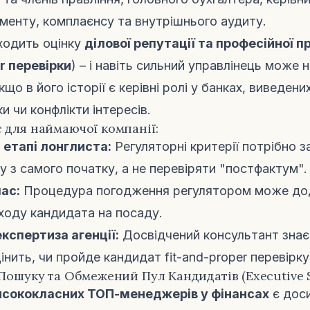
енту, комплаєнсу та внутрішнього аудиту.
ходить оцінку
ділової репутації та професійної 
er перевірки
) – і навіть сильний управлінець може 
що в його історії є керівні ролі у банках, виведених
ки чи конфлікти інтересів.
 для наймаючої компанії:
 етапі лонглиста:
Регуляторні критерії потрібно з
у з самого початку, а не перевіряти "постфактум".
ас:
Процедура погодження регулятором може дод
ходу кандидата на посаду.
кспертиза агенції:
Досвідчений консультант знає 
інить, чи пройде кандидат fit-and-proper перевірку
 Пошуку та Обмежений Пул Кандидатів (Executive 
исококласних ТОП-менеджерів у фінансах
є дос