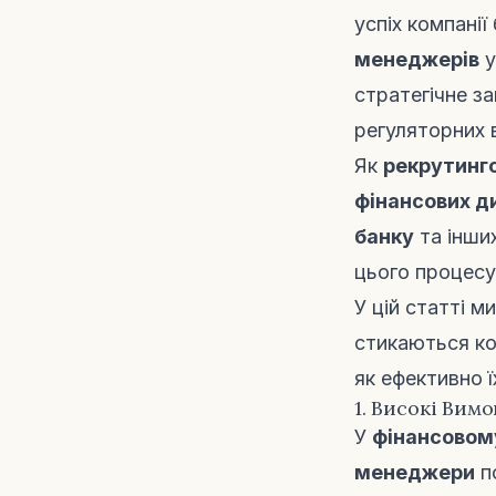
успіх компанії
менеджерів
у
стратегічне з
регуляторних 
Як
рекрутинго
фінансових д
банку
та інши
цього процесу
У цій статті м
стикаються ко
як ефективно ї
1. Високі Вим
У
фінансовом
менеджери
по