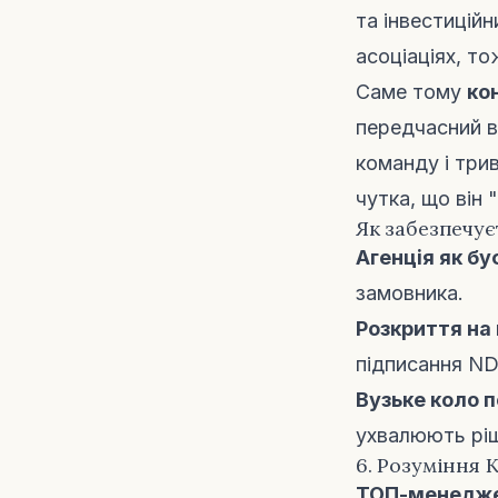
та інвестиційн
асоціаціях, т
Саме тому
ко
передчасний в
команду і три
чутка, що він
Як забезпечує
Агенція як бу
замовника.
Розкриття на 
підписання ND
Вузьке коло 
ухвалюють рі
6. Розуміння 
ТОП-менедж