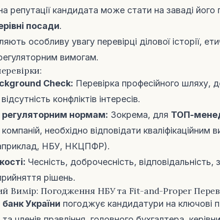
 на репутації кандидата може стати на заваді його
ерівні посади
.
ляють особливу увагу перевірці ділової історії, ет
 регуляторним вимогам.
еревірки:
ckground Check:
Перевірка професійного шляху, д
відсутність конфліктів інтересів.
ь регуляторним нормам:
Зокрема, для
ТОП-менед
 компаній, необхідно відповідати кваліфікаційним 
априклад, НБУ, НКЦПФР).
кості:
Чесність, доброчесність, відповідальність, 
прийняття рішень.
ий Вимір: Погодження НБУ та Fit-and-Proper Пере
 банк України
погоджує кандидатури на ключові п
 та членів правління, головного бухгалтера, керівни