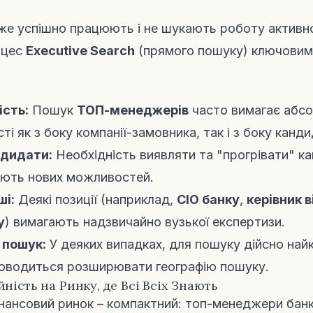
вже успішно працюють і не шукають роботу активн
оцес
Executive Search
(прямого пошуку) ключовим
ість:
Пошук
ТОП-менеджерів
часто вимагає абс
ті як з боку компанії-замовника, так і з боку канди
ндидати:
Необхідність виявляти та "прогрівати" кан
ають нових можливостей.
ші:
Деякі позиції (наприклад,
CIO банку
,
керівник в
у
) вимагають надзвичайно вузької експертизи.
 пошук:
У деяких випадках, для пошуку дійсно най
 доводиться розширювати географію пошуку.
йність на Ринку, де Всі Всіх Знають
інансовий ринок – компактний: топ-менеджери банк