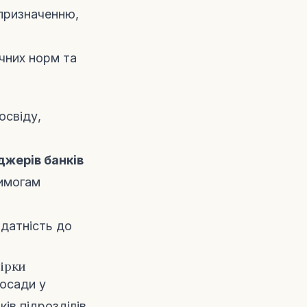
 призначенню,
ичних норм та
освіду,
жерів банків
вимогам
здатність до
вірки
осади у
ків підрозділів