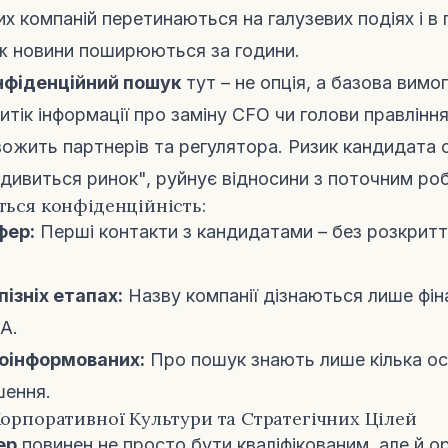
их компаній перетинаються на галузевих подіях і в
ож новини поширюються за години.
нфіденційний пошук
тут – не опція, а базова вимог
итік інформації про заміну CFO чи голови правлінн
вожить партнерів та регулятора. Ризик кандидата 
 "дивиться ринок", руйнує відносини з поточним р
ться конфіденційність:
фер:
Перші контакти з кандидатами – без розкриття
пізніх етапах:
Назву компанії дізнаються лише фіна
A.
поінформованих:
Про пошук знають лише кілька осі
шення.
Корпоративної Культури та Стратегічних Цілей
ер
повинен не просто бути кваліфікованим, але й о