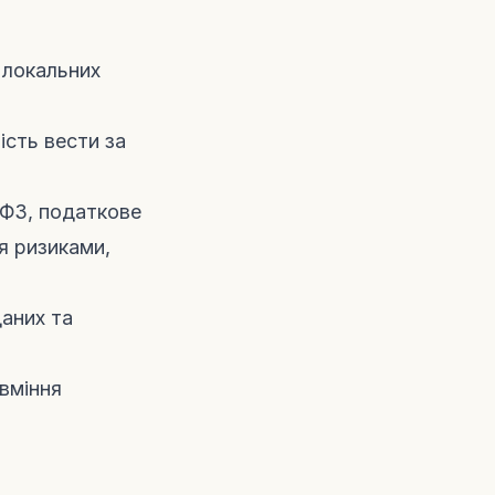
 локальних
сть вести за
ФЗ, податкове
ня ризиками,
аних та
вміння