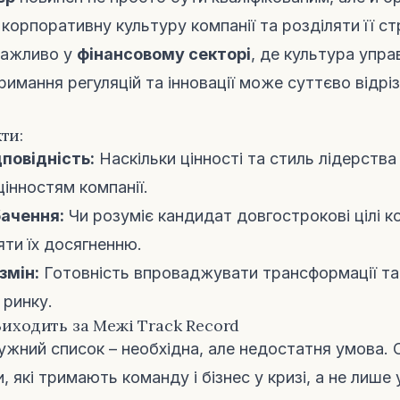
корпоративну культуру компанії та розділяти її стра
важливо у
фінансовому секторі
, де культура упра
римання регуляцій та інновації може суттєво відрі
ти:
повідність:
Наскільки цінності та стиль лідерств
цінностям компанії.
бачення:
Чи розуміє кандидат довгострокові цілі ко
яти їх досягненню.
змін:
Готовність впроваджувати трансформації та
 ринку.
 Виходить за Межі Track Record
ужний список – необхідна, але недостатня умова. 
и, які тримають команду і бізнес у кризі, а не лише 