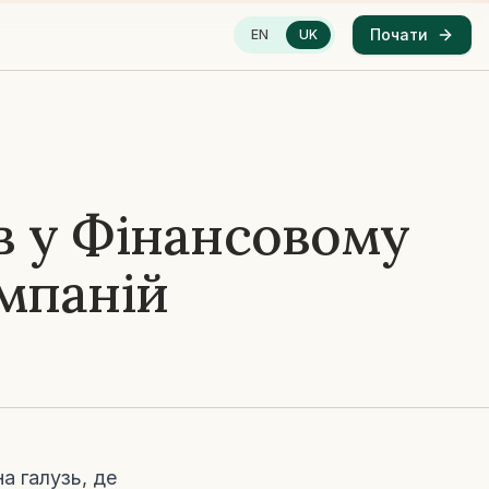
Почати
EN
UK
 у Фінансовому
омпаній
а галузь, де