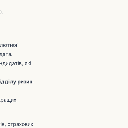
о.
олютної
дата.
дидатів, які
ідділу ризик-
кращих
ів, страхових