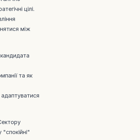
тегічні цілі.
вління
знятися між
а кандидата
мпанії та як
 адаптуватися
Сектору
у "спокійні"