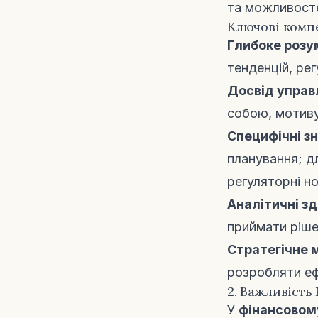
та можливост
Ключові компе
Глибоке розум
тенденцій, рег
Досвід управ
собою, мотиву
Специфічні зн
планування; 
регуляторні н
Аналітичні зд
приймати рішен
Стратегічне 
розробляти ефе
2. Важливість 
У
фінансовом