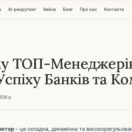
а
AI-рекрутинг
Кейси
Блог
Про нас
Контакти
му ТОП-Менеджерів
Успіху Банків та К
2026 р.
ектор
– це складна, динамічна та високорегульован