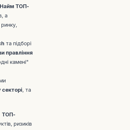
Найм ТОП-
, а
 ринку,
ch
та підборі
ви правління
дні камені"
ими
 секторі
, та
.
ТОП-
ктів, ризиків