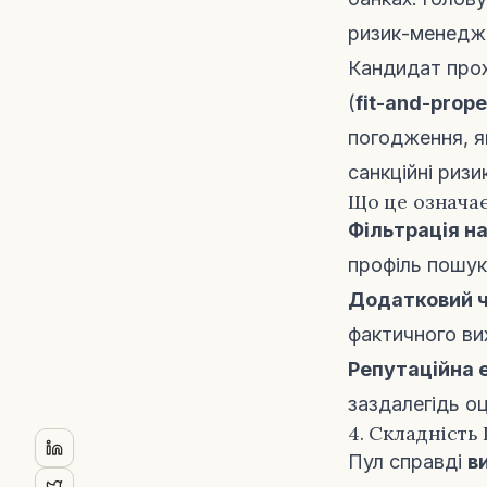
ризик-менеджм
Кандидат про
(
fit-and-prop
погодження, як
санкційні ризи
Що це означає
Фільтрація на
профіль пошук
Додатковий ч
фактичного ви
Репутаційна е
заздалегідь оц
4. Складність
Пул справді
в