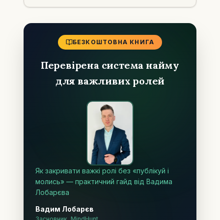
БЕЗКОШТОВНА КНИГА
Перевірена система найму
для важливих ролей
Як закривати важкі ролі без «публікуй і
молись» — практичний гайд від Вадима
Лобарєва
Вадим Лобарєв
Засновник, MindHunt