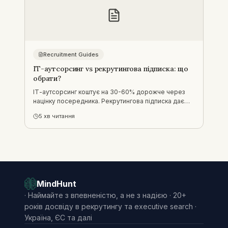
Recruitment Guides
ІТ-аутсорсинг vs рекрутингова підписка: що
обрати?
ІТ-аутсорсинг коштує на 30-60% дорожче через
націнку посередника. Рекрутингова підписка дає
прямий найм за фіксовану плату. Порівнюємо
5
хв читання
моделі та коли яку обрати.
MindHunt
·
Наймайте з впевненістю, а не з надією · 20+
років досвіду в рекрутингу та executive search ·
Україна, ЄС та далі