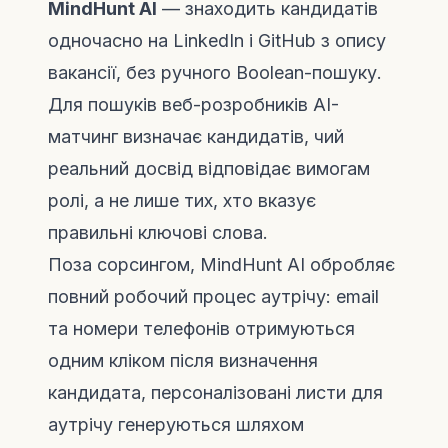
MindHunt AI
— знаходить кандидатів
одночасно на LinkedIn і GitHub з опису
вакансії, без ручного Boolean-пошуку.
Для пошуків веб-розробників AI-
матчинг визначає кандидатів, чий
реальний досвід відповідає вимогам
ролі, а не лише тих, хто вказує
правильні ключові слова.
Поза сорсингом, MindHunt AI обробляє
повний робочий процес аутрічу: email
та номери телефонів отримуються
одним кліком після визначення
кандидата, персоналізовані листи для
аутрічу генеруються шляхом