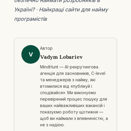
безпечно наймати розробників в
Україні?
·
Найкращі сайти для найму
програмістів
Автор
V
Vadym Lobariev
MindHunt — AI-рекрутингова
агенція для засновників, C-level
та менеджерів з найму, які
втомилися від «публікуй і
сподівайся». Ми виконуємо
перевірений процес пошуку для
ваших найважливіших вакансій і
показуємо роботу щотижня —
щоб ви наймали з впевненістю, а
не з надією.