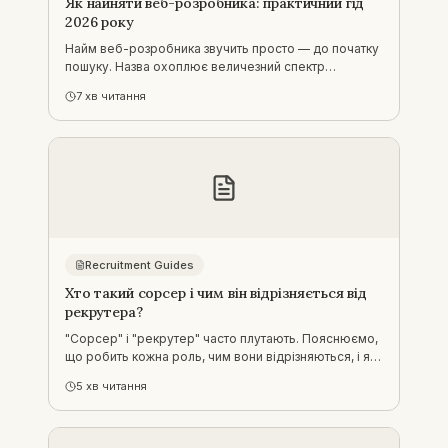
Як найняти веб-розробника: практичний гід
2026 року
Найм веб-розробника звучить просто — до початку
пошуку. Назва охоплює величезний спектр
реальних ролей, і різниця між найом правильного та
7
хв читання
неправильного типу веб-розробника — це зазвичай
повільний, дорогий пошук, що закінчується
невідповідністю.
Recruitment Guides
Хто такий сорсер і чим він відрізняється від
рекрутера?
"Сорсер" і "рекрутер" часто плутають. Пояснюємо,
що робить кожна роль, чим вони відрізняються, і яка
допомога з наймом потрібна саме вам.
5
хв читання