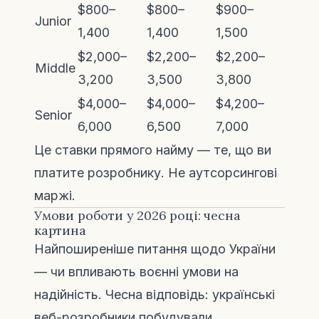
$800–
$800–
$900–
Junior
1,400
1,400
1,500
$2,000–
$2,200–
$2,200–
Middle
3,200
3,500
3,800
$4,000–
$4,000–
$4,200–
Senior
6,000
6,500
7,000
Це ставки прямого найму — те, що ви
платите розробнику. Не аутсорсингові
маржі.
Умови роботи у 2026 році: чесна
картина
Найпоширеніше питання щодо України
— чи впливають воєнні умови на
надійність. Чесна відповідь: українські
веб-розробники побудували